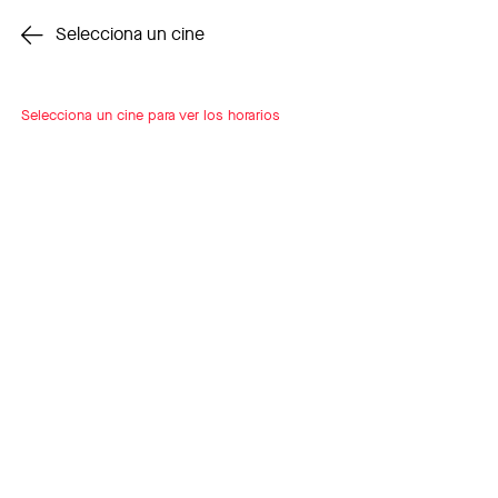
Cambiar cine
Selecciona un cine
Selecciona un cine para ver los horarios
INSCRÍBETE
A LOOP