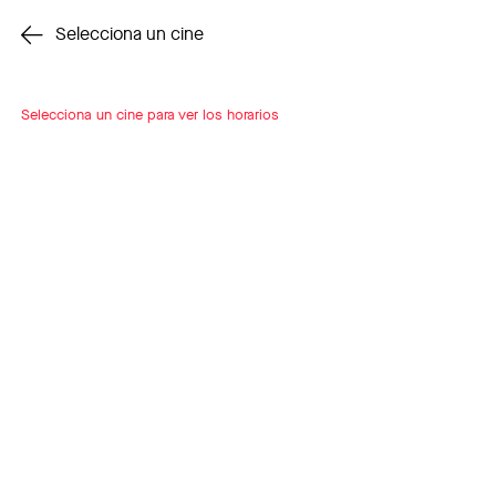
Cambiar cine
Selecciona un cine
Selecciona un cine para ver los horarios
INSCRÍBETE
A LOOP