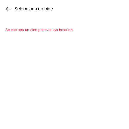
Cambiar cine
Selecciona un cine
Selecciona un cine para ver los horarios
INSCRÍBETE
A LOOP