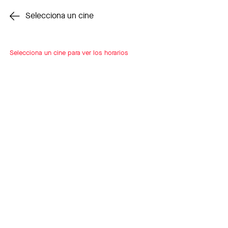
Cambiar cine
Selecciona un cine
Selecciona un cine para ver los horarios
INSCRÍBETE
A LOOP