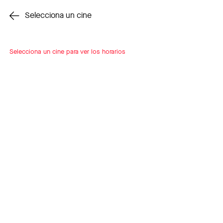
Cambiar cine
Selecciona un cine
Selecciona un cine para ver los horarios
INSCRÍBETE
A LOOP