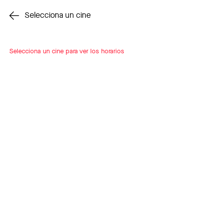
Cambiar cine
Selecciona un cine
Selecciona un cine para ver los horarios
INSCRÍBETE
A LOOP