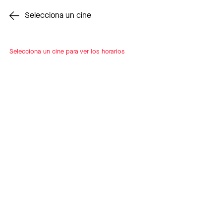
Cambiar cine
Selecciona un cine
Selecciona un cine para ver los horarios
INSCRÍBETE
A LOOP