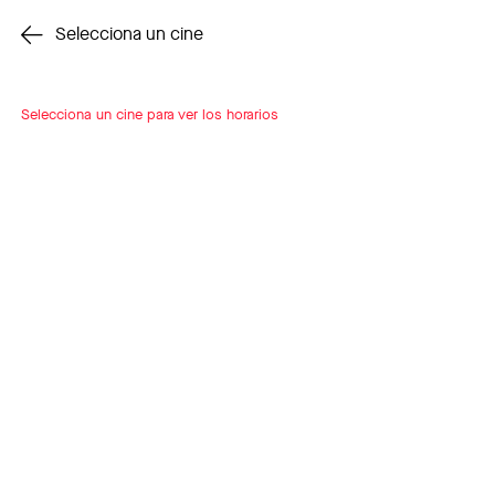
Cambiar cine
Selecciona un cine
Selecciona un cine para ver los horarios
INSCRÍBETE
A LOOP