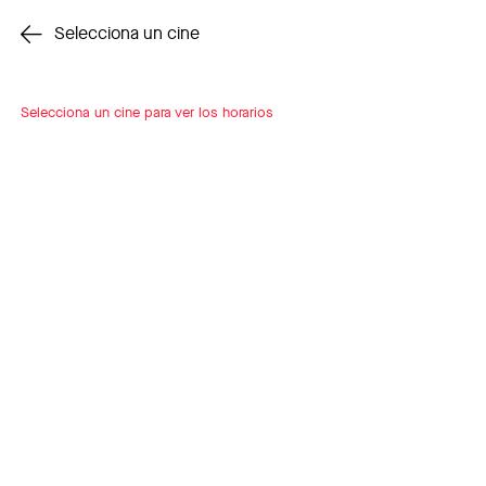
Cambiar cine
Selecciona un cine
Selecciona un cine para ver los horarios
INSCRÍBETE
A LOOP