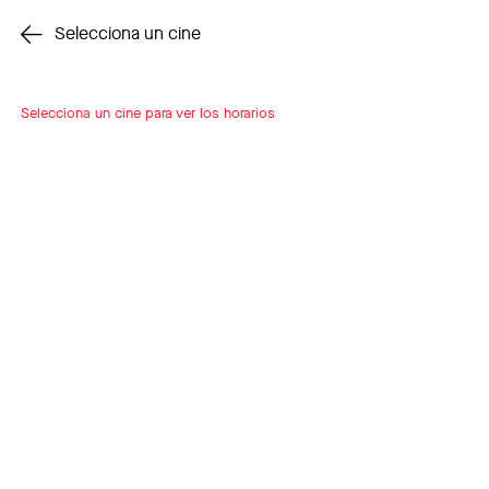
Cambiar cine
Selecciona un cine
Selecciona un cine para ver los horarios
INSCRÍBETE
A LOOP