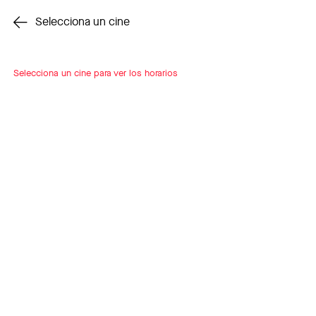
Cambiar cine
Selecciona un cine
Selecciona un cine para ver los horarios
INSCRÍBETE
A LOOP