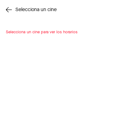
Cambiar cine
Selecciona un cine
Selecciona un cine para ver los horarios
INSCRÍBETE
A LOOP