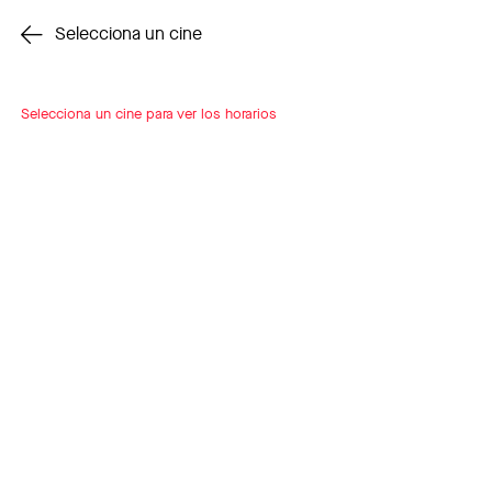
Cambiar cine
Selecciona un cine
Selecciona un cine para ver los horarios
INSCRÍBETE
A LOOP