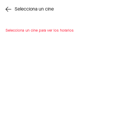
Cambiar cine
Selecciona un cine
Selecciona un cine para ver los horarios
INSCRÍBETE
A LOOP