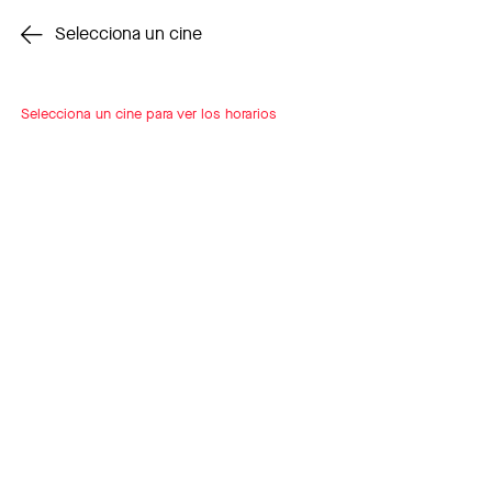
Cambiar cine
Selecciona un cine
Selecciona un cine para ver los horarios
INSCRÍBETE
A LOOP