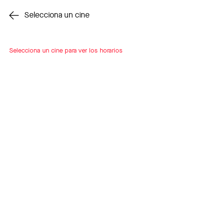
Cambiar cine
Selecciona un cine
Selecciona un cine para ver los horarios
INSCRÍBETE
A LOOP