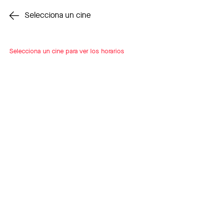
Cambiar cine
Selecciona un cine
Selecciona un cine para ver los horarios
INSCRÍBETE
A LOOP