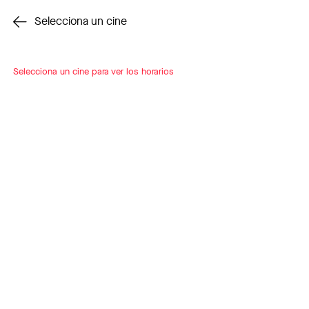
Cambiar cine
Selecciona un cine
Selecciona un cine para ver los horarios
INSCRÍBETE
A LOOP