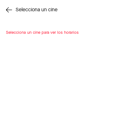
Cambiar cine
Selecciona un cine
Selecciona un cine para ver los horarios
INSCRÍBETE
A LOOP