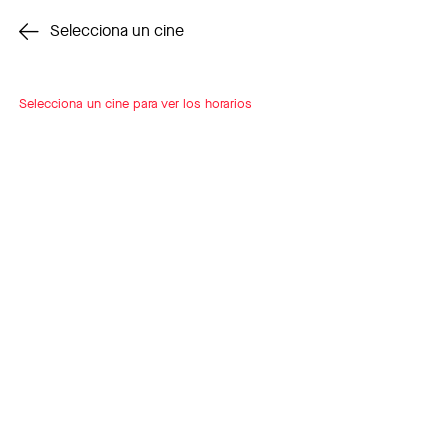
Cambiar cine
Selecciona un cine
Selecciona un cine para ver los horarios
INSCRÍBETE
A LOOP