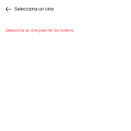
Cambiar cine
Selecciona un cine
Selecciona un cine para ver los horarios
INSCRÍBETE
A LOOP