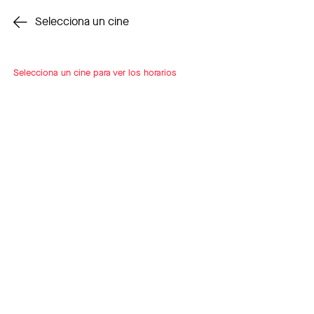
Cambiar cine
Selecciona un cine
Selecciona un cine para ver los horarios
INSCRÍBETE
A LOOP