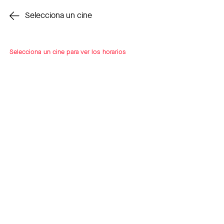
Cambiar cine
Selecciona un cine
Selecciona un cine para ver los horarios
INSCRÍBETE
A LOOP