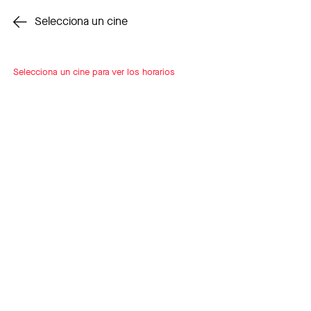
Cambiar cine
Selecciona un cine
Selecciona un cine para ver los horarios
INSCRÍBETE
A LOOP