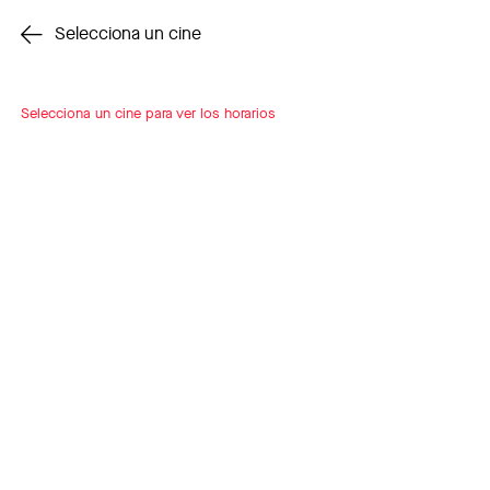
Cambiar cine
Selecciona un cine
Selecciona un cine para ver los horarios
INSCRÍBETE
A LOOP