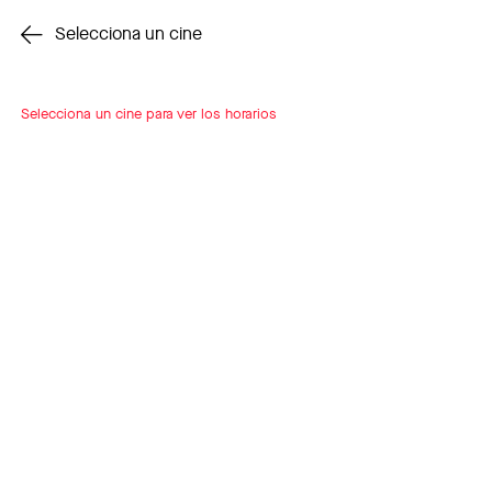
Cambiar cine
Selecciona un cine
Selecciona un cine para ver los horarios
INSCRÍBETE
A LOOP