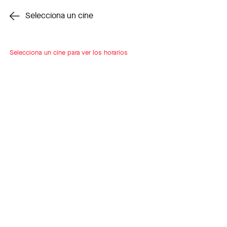
Cambiar cine
Selecciona un cine
Selecciona un cine para ver los horarios
INSCRÍBETE
A LOOP