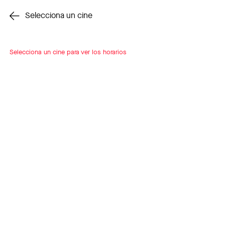
Cambiar cine
Selecciona un cine
Selecciona un cine para ver los horarios
INSCRÍBETE
A LOOP