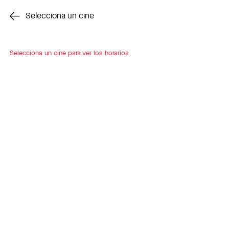
Cambiar cine
Selecciona un cine
Selecciona un cine para ver los horarios
INSCRÍBETE
A LOOP