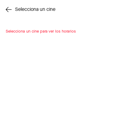
Cambiar cine
Selecciona un cine
Selecciona un cine para ver los horarios
INSCRÍBETE
A LOOP