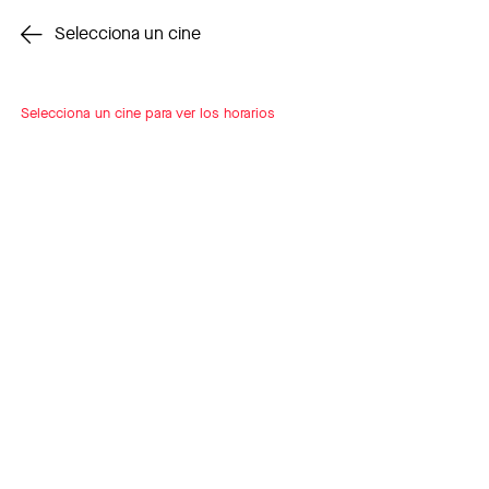
Cambiar cine
Selecciona un cine
Selecciona un cine para ver los horarios
INSCRÍBETE
A LOOP