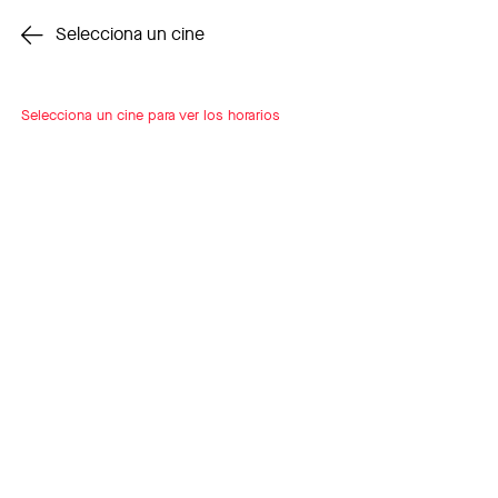
Cambiar cine
Selecciona un cine
Selecciona un cine para ver los horarios
INSCRÍBETE
A LOOP