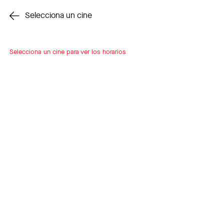
Cambiar cine
Selecciona un cine
Selecciona un cine para ver los horarios
INSCRÍBETE
A LOOP