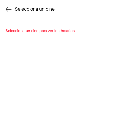
Cambiar cine
Selecciona un cine
Selecciona un cine para ver los horarios
INSCRÍBETE
A LOOP