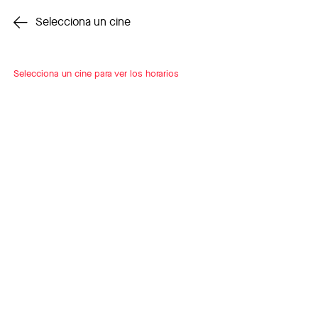
Cambiar cine
Selecciona un cine
Selecciona un cine para ver los horarios
INSCRÍBETE
A LOOP