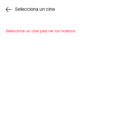
Cambiar cine
Selecciona un cine
Selecciona un cine para ver los horarios
INSCRÍBETE
A LOOP