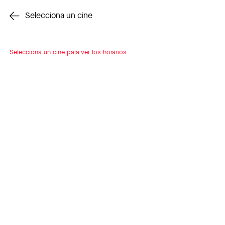
Cambiar cine
Selecciona un cine
Selecciona un cine para ver los horarios
INSCRÍBETE
A LOOP