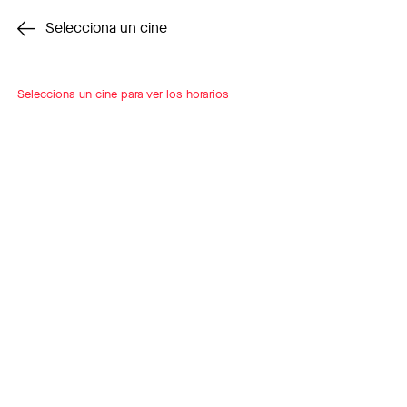
Cambiar cine
Selecciona un cine
Selecciona un cine para ver los horarios
INSCRÍBETE
A LOOP