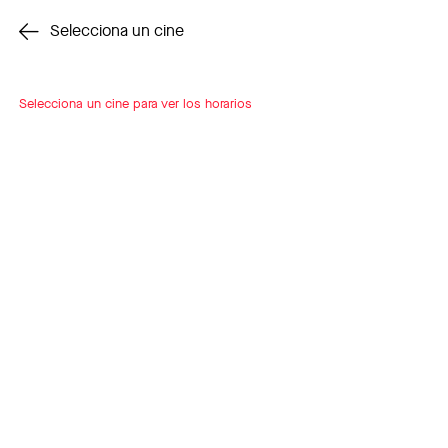
Cambiar cine
Selecciona un cine
Selecciona un cine para ver los horarios
INSCRÍBETE
A LOOP