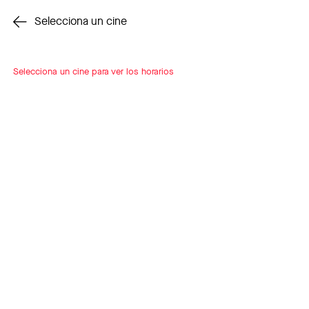
Cambiar cine
Selecciona un cine
Selecciona un cine para ver los horarios
INSCRÍBETE
A LOOP