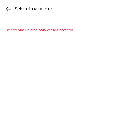
Cambiar cine
Selecciona un cine
Selecciona un cine para ver los horarios
INSCRÍBETE
A LOOP