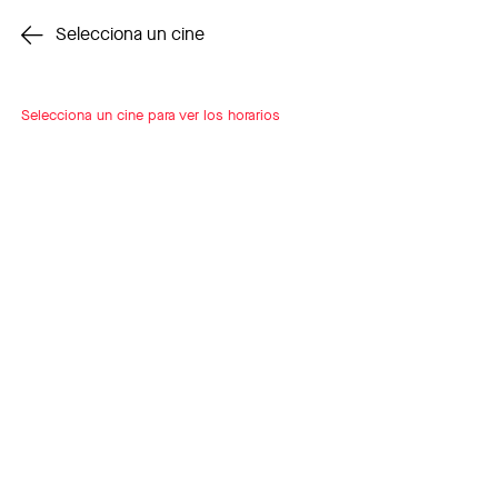
Cambiar cine
Selecciona un cine
Selecciona un cine para ver los horarios
INSCRÍBETE
A LOOP