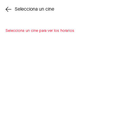
Cambiar cine
Selecciona un cine
Selecciona un cine para ver los horarios
INSCRÍBETE
A LOOP