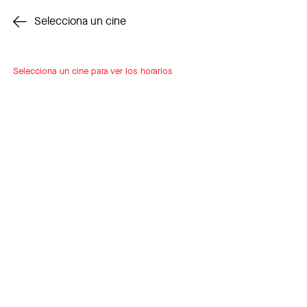
Cambiar cine
Selecciona un cine
Selecciona un cine para ver los horarios
INSCRÍBETE
A LOOP