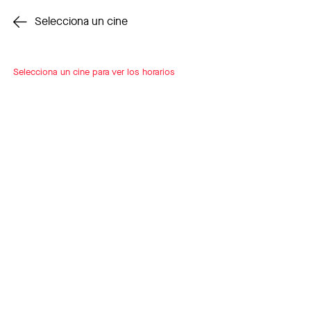
Cambiar cine
Selecciona un cine
Selecciona un cine para ver los horarios
INSCRÍBETE
A LOOP