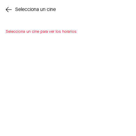
Cambiar cine
Selecciona un cine
Selecciona un cine para ver los horarios
INSCRÍBETE
A LOOP