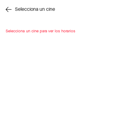
Cambiar cine
Selecciona un cine
Selecciona un cine para ver los horarios
INSCRÍBETE
A LOOP
PRÓXIMOS ESTRENOS