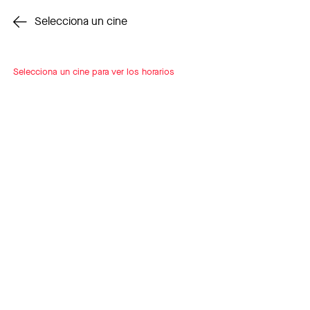
Cambiar cine
Selecciona un cine
Selecciona un cine para ver los horarios
INSCRÍBETE
A LOOP