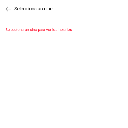
Cambiar cine
Selecciona un cine
Selecciona un cine para ver los horarios
INSCRÍBETE
A LOOP