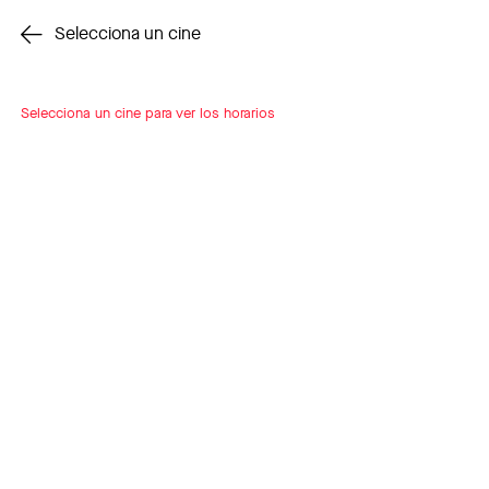
Cambiar cine
Selecciona un cine
Selecciona un cine para ver los horarios
INSCRÍBETE
A LOOP